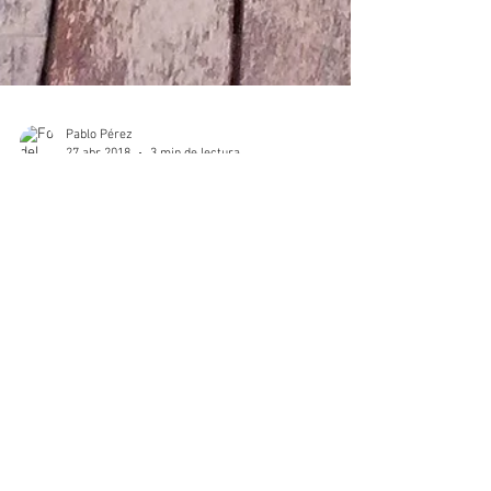
Pablo Pérez
27 abr 2018
3 min de lectura
Terrazas de exterior
Es habitual, cuando vemos madera en exterior,
que tenga el aspecto de la foto. Esto no es, ni
mucho menos, lo "normal". Más bien es la...
Pablo Pérez
27 abr 2018
1 min de lectura